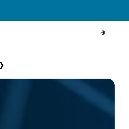
Select Language
»