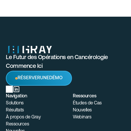
Le Futur des Opérations en Cancérologie 
Commence Ici
R
É
S
E
R
V
E
R
U
N
E
D
É
M
O
Navigation
Ressources
Solutions
Études de Cas
Résultats
Nouvelles
À propos de Gray
Webinars
Ressources