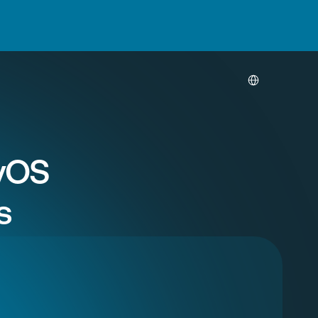
Select Language
OS 
s